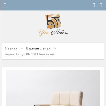
Х
Х
СТЕКЛЯННЫЕ СТОЛЫ
НОВОСТИ
ДЕРЕВЯННЫЕ СТОЛЫ
ОСТАТКИ
ОБЕДЕННЫЕ ГРУППЫ
ДЛЯ РОЗНИЧНЫХ КЛИЕНТОВ
>
>
Главная
Барные стулья
СТУЛЬЯ НА МЕТАЛЛОКАРКАСЕ
КОНТАКТЫ
Барный стул BN 1013 Бежевый
ДЕРЕВЯННЫЕ СТУЛЬЯ
+7-343-289-95-89
Многоканальный
БАРНЫЕ СТУЛЬЯ
Екатеринбург
ПЛАСТИКОВЫЕ СТУЛЬЯ
Написать нам
ОФИСНАЯ МЕБЕЛЬ
Заказы принимаются