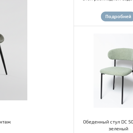
Подробней
интаж
Обеденный стул DC 5
зеленый