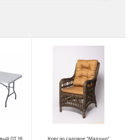
вый DT 18
Кресло садовое "Мадрид"