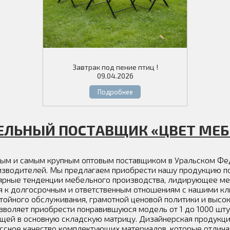
Завтрак под пение птиц !
09.04.2026
Подробнее
ЕЛЬНЫЙ ПОСТАВЩИК «ЦВЕТ МЕБ
рямым и самым крупным оптовым поставщиком в Уральском Ф
роизводителей. Мы предлагаем приобрести нашу продукцию 
рные тенденции мебельного производства, лидирующее мест
ся к долгосрочным и ответственным отношениям с нашими к
стойного обслуживания, грамотной ценовой политики и высо
зволяет приобрести понравившуюся модель от 1 до 1000 шту
щей в основную складскую матрицу. Дизайнерская продукция
лассное качество комплектующих материалов, которые отлич