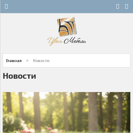
Х
Х
СТЕКЛЯННЫЕ СТОЛЫ
НОВОСТИ
ДЕРЕВЯННЫЕ СТОЛЫ
ОСТАТКИ
ОБЕДЕННЫЕ ГРУППЫ
ДЛЯ РОЗНИЧНЫХ КЛИЕНТОВ
>
Главная
Новости
СТУЛЬЯ НА МЕТАЛЛОКАРКАСЕ
КОНТАКТЫ
Новости
ДЕРЕВЯННЫЕ СТУЛЬЯ
+7-343-289-95-89
Многоканальный
БАРНЫЕ СТУЛЬЯ
Екатеринбург
ПЛАСТИКОВЫЕ СТУЛЬЯ
Написать нам
ОФИСНАЯ МЕБЕЛЬ
Заказы принимаются