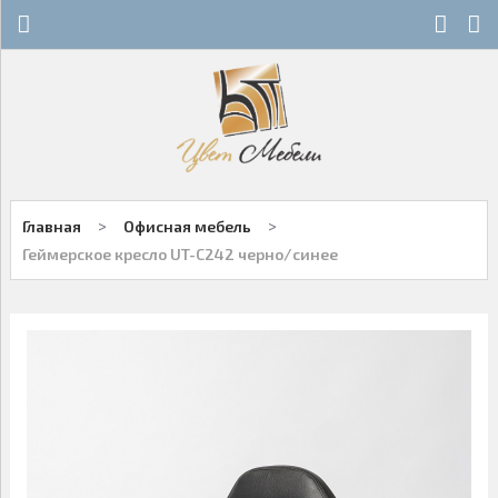
Х
Х
СТЕКЛЯННЫЕ СТОЛЫ
НОВОСТИ
ДЕРЕВЯННЫЕ СТОЛЫ
ОСТАТКИ
ОБЕДЕННЫЕ ГРУППЫ
ДЛЯ РОЗНИЧНЫХ КЛИЕНТОВ
>
>
Главная
Офисная мебель
СТУЛЬЯ НА МЕТАЛЛОКАРКАСЕ
КОНТАКТЫ
Геймерское кресло UT-C242 черно/синее
ДЕРЕВЯННЫЕ СТУЛЬЯ
+7-343-289-95-89
Многоканальный
БАРНЫЕ СТУЛЬЯ
Екатеринбург
ПЛАСТИКОВЫЕ СТУЛЬЯ
Написать нам
ОФИСНАЯ МЕБЕЛЬ
Заказы принимаются