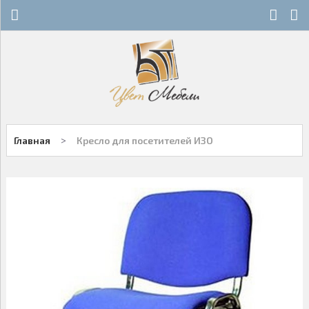
Х
Х
СТЕКЛЯННЫЕ СТОЛЫ
НОВОСТИ
ДЕРЕВЯННЫЕ СТОЛЫ
ОСТАТКИ
ОБЕДЕННЫЕ ГРУППЫ
ДЛЯ РОЗНИЧНЫХ КЛИЕНТОВ
>
Главная
Кресло для посетителей ИЗО
СТУЛЬЯ НА МЕТАЛЛОКАРКАСЕ
КОНТАКТЫ
ДЕРЕВЯННЫЕ СТУЛЬЯ
+7-343-289-95-89
Многоканальный
БАРНЫЕ СТУЛЬЯ
Екатеринбург
ПЛАСТИКОВЫЕ СТУЛЬЯ
Написать нам
ОФИСНАЯ МЕБЕЛЬ
Заказы принимаются