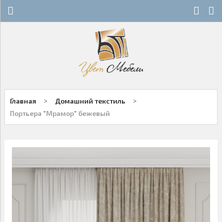
Х
Х
СТЕКЛЯННЫЕ СТОЛЫ
НОВОСТИ
ДЕРЕВЯННЫЕ СТОЛЫ
ОСТАТКИ
ОБЕДЕННЫЕ ГРУППЫ
ДЛЯ РОЗНИЧНЫХ КЛИЕНТОВ
>
>
Главная
Домашний текстиль
СТУЛЬЯ НА МЕТАЛЛОКАРКАСЕ
КОНТАКТЫ
Портьера "Мрамор" бежевый
ДЕРЕВЯННЫЕ СТУЛЬЯ
+7-343-289-95-89
Многоканальный
БАРНЫЕ СТУЛЬЯ
Екатеринбург
ПЛАСТИКОВЫЕ СТУЛЬЯ
Написать нам
ОФИСНАЯ МЕБЕЛЬ
Заказы принимаются