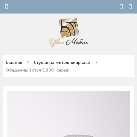
Х
Х
СТЕКЛЯННЫЕ СТОЛЫ
НОВОСТИ
ДЕРЕВЯННЫЕ СТОЛЫ
ОСТАТКИ
ОБЕДЕННЫЕ ГРУППЫ
ДЛЯ РОЗНИЧНЫХ КЛИЕНТОВ
>
>
Главная
Стулья на металлокаркасе
СТУЛЬЯ НА МЕТАЛЛОКАРКАСЕ
КОНТАКТЫ
Обеденный стул С 9001 серый
ДЕРЕВЯННЫЕ СТУЛЬЯ
+7-343-289-95-89
Многоканальный
БАРНЫЕ СТУЛЬЯ
Екатеринбург
ПЛАСТИКОВЫЕ СТУЛЬЯ
Написать нам
ОФИСНАЯ МЕБЕЛЬ
Заказы принимаются