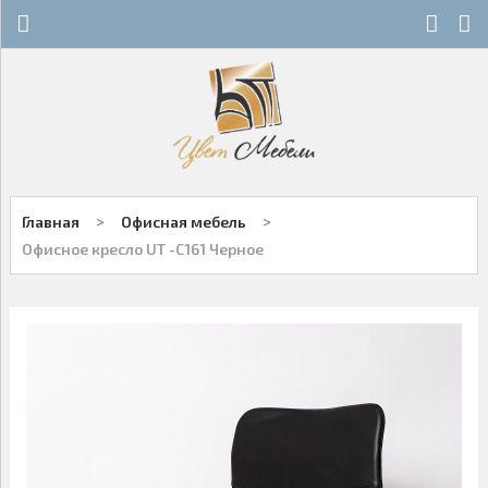
Х
Х
СТЕКЛЯННЫЕ СТОЛЫ
НОВОСТИ
ДЕРЕВЯННЫЕ СТОЛЫ
ОСТАТКИ
ОБЕДЕННЫЕ ГРУППЫ
ДЛЯ РОЗНИЧНЫХ КЛИЕНТОВ
>
>
Главная
Офисная мебель
СТУЛЬЯ НА МЕТАЛЛОКАРКАСЕ
КОНТАКТЫ
Офисное кресло UT -C161 Черное
ДЕРЕВЯННЫЕ СТУЛЬЯ
+7-343-289-95-89
Многоканальный
БАРНЫЕ СТУЛЬЯ
Екатеринбург
ПЛАСТИКОВЫЕ СТУЛЬЯ
Написать нам
ОФИСНАЯ МЕБЕЛЬ
Заказы принимаются