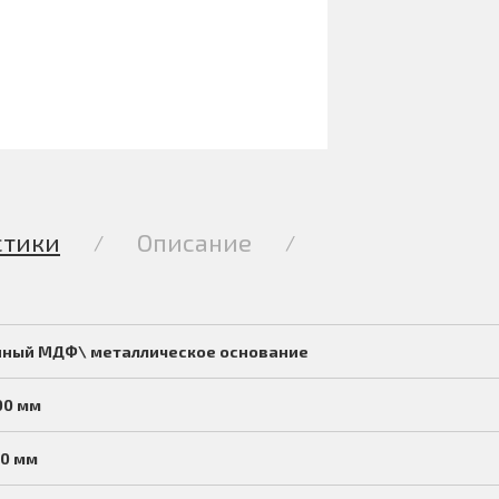
стики
Описание
/
/
ный МДФ\ металлическое основание
00 мм
00 мм