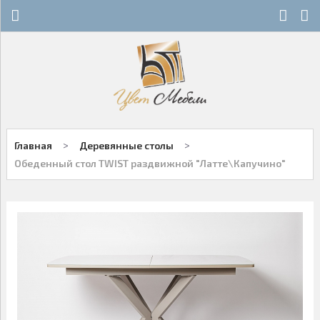
Х
Х
СТЕКЛЯННЫЕ СТОЛЫ
НОВОСТИ
ДЕРЕВЯННЫЕ СТОЛЫ
ОСТАТКИ
ОБЕДЕННЫЕ ГРУППЫ
ДЛЯ РОЗНИЧНЫХ КЛИЕНТОВ
>
>
Главная
Деревянные столы
СТУЛЬЯ НА МЕТАЛЛОКАРКАСЕ
КОНТАКТЫ
Обеденный стол TWIST раздвижной "Латте\Капучино"
ДЕРЕВЯННЫЕ СТУЛЬЯ
+7-343-289-95-89
Многоканальный
БАРНЫЕ СТУЛЬЯ
Екатеринбург
ПЛАСТИКОВЫЕ СТУЛЬЯ
Написать нам
ОФИСНАЯ МЕБЕЛЬ
Заказы принимаются