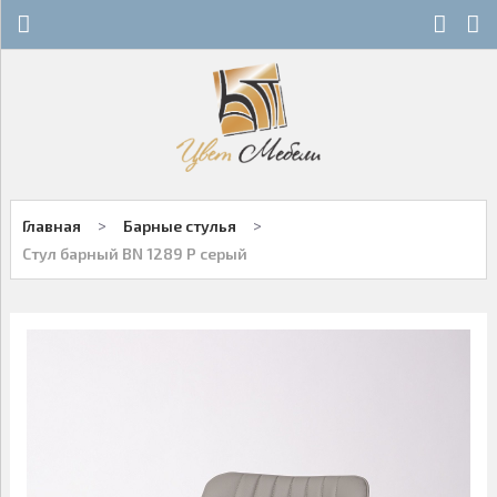
Х
Х
СТЕКЛЯННЫЕ СТОЛЫ
НОВОСТИ
ДЕРЕВЯННЫЕ СТОЛЫ
ОСТАТКИ
ОБЕДЕННЫЕ ГРУППЫ
ДЛЯ РОЗНИЧНЫХ КЛИЕНТОВ
>
>
Главная
Барные стулья
СТУЛЬЯ НА МЕТАЛЛОКАРКАСЕ
КОНТАКТЫ
Стул барный BN 1289 P серый
ДЕРЕВЯННЫЕ СТУЛЬЯ
+7-343-289-95-89
Многоканальный
БАРНЫЕ СТУЛЬЯ
Екатеринбург
ПЛАСТИКОВЫЕ СТУЛЬЯ
Написать нам
ОФИСНАЯ МЕБЕЛЬ
Заказы принимаются