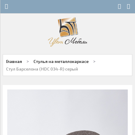
Х
Х
СТЕКЛЯННЫЕ СТОЛЫ
НОВОСТИ
ДЕРЕВЯННЫЕ СТОЛЫ
ОСТАТКИ
ОБЕДЕННЫЕ ГРУППЫ
ДЛЯ РОЗНИЧНЫХ КЛИЕНТОВ
>
>
Главная
Стулья на металлокаркасе
СТУЛЬЯ НА МЕТАЛЛОКАРКАСЕ
КОНТАКТЫ
Стул Барселона (HDC 034-R) серый
ДЕРЕВЯННЫЕ СТУЛЬЯ
+7-343-289-95-89
Многоканальный
БАРНЫЕ СТУЛЬЯ
Екатеринбург
ПЛАСТИКОВЫЕ СТУЛЬЯ
Написать нам
ОФИСНАЯ МЕБЕЛЬ
Заказы принимаются