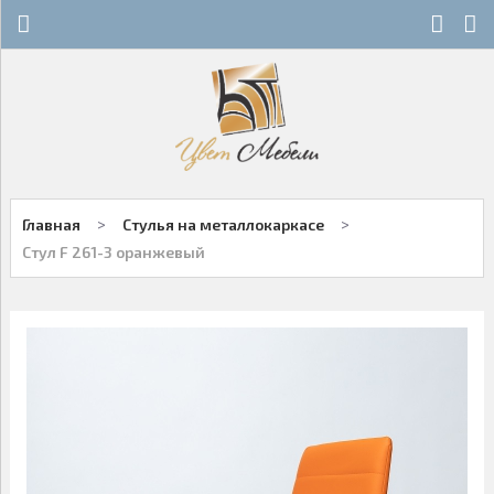
Х
Х
СТЕКЛЯННЫЕ СТОЛЫ
НОВОСТИ
ДЕРЕВЯННЫЕ СТОЛЫ
ОСТАТКИ
ОБЕДЕННЫЕ ГРУППЫ
ДЛЯ РОЗНИЧНЫХ КЛИЕНТОВ
>
>
Главная
Стулья на металлокаркасе
СТУЛЬЯ НА МЕТАЛЛОКАРКАСЕ
КОНТАКТЫ
Стул F 261-3 оранжевый
ДЕРЕВЯННЫЕ СТУЛЬЯ
+7-343-289-95-89
Многоканальный
БАРНЫЕ СТУЛЬЯ
Екатеринбург
ПЛАСТИКОВЫЕ СТУЛЬЯ
Написать нам
ОФИСНАЯ МЕБЕЛЬ
Заказы принимаются