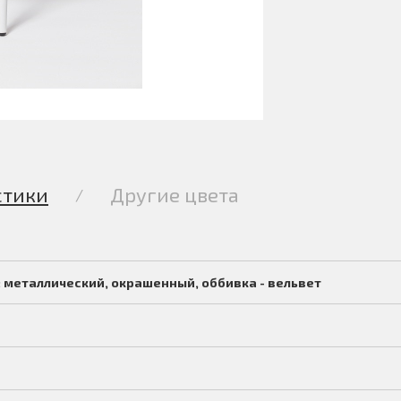
стики
Другие цвета
/
 металлический, окрашенный, оббивка - вельвет