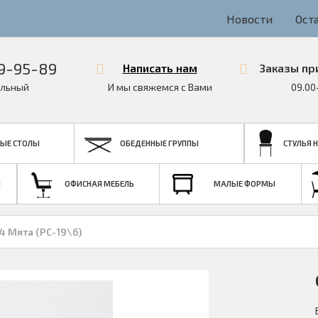
Новости
Ост
9-95-89
Написать нам
Заказы пр
льный
И мы свяжемся с Вами
09.00
ЫЕ СТОЛЫ
ОБЕДЕННЫЕ ГРУППЫ
СТУЛЬЯ 
Я
ОФИСНАЯ МЕБЕЛЬ
МАЛЫЕ ФОРМЫ
14 Мята (РС-19\б)