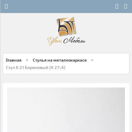
Х
Х
СТЕКЛЯННЫЕ СТОЛЫ
НОВОСТИ
ДЕРЕВЯННЫЕ СТОЛЫ
ОСТАТКИ
ОБЕДЕННЫЕ ГРУППЫ
ДЛЯ РОЗНИЧНЫХ КЛИЕНТОВ
>
>
Главная
Стулья на металлокаркасе
СТУЛЬЯ НА МЕТАЛЛОКАРКАСЕ
КОНТАКТЫ
Стул К 21 Бирюзовый (К 21\б)
ДЕРЕВЯННЫЕ СТУЛЬЯ
+7-343-289-95-89
Многоканальный
БАРНЫЕ СТУЛЬЯ
Екатеринбург
ПЛАСТИКОВЫЕ СТУЛЬЯ
Написать нам
ОФИСНАЯ МЕБЕЛЬ
Заказы принимаются