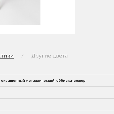
стики
Другие цвета
/
: окрашенный металлический, оббивка-велюр