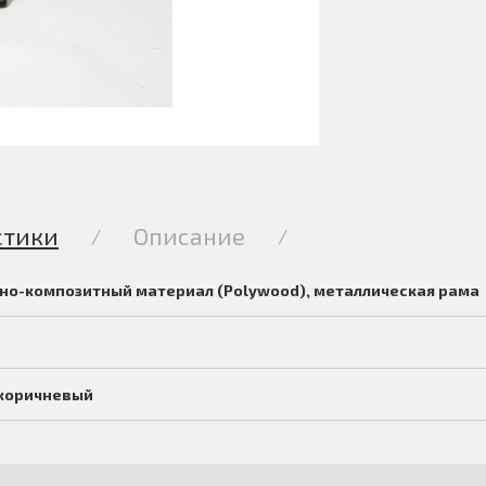
стики
Описание
/
/
но-композитный материал (Polywood), металлическая рама
коричневый