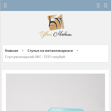
Х
Х
СТЕКЛЯННЫЕ СТОЛЫ
НОВОСТИ
ДЕРЕВЯННЫЕ СТОЛЫ
ОСТАТКИ
ОБЕДЕННЫЕ ГРУППЫ
ДЛЯ РОЗНИЧНЫХ КЛИЕНТОВ
>
>
Главная
Стулья на металлокаркасе
СТУЛЬЯ НА МЕТАЛЛОКАРКАСЕ
КОНТАКТЫ
Стул раскладной OKC -1331 голубой
ДЕРЕВЯННЫЕ СТУЛЬЯ
+7-343-289-95-89
Многоканальный
БАРНЫЕ СТУЛЬЯ
Екатеринбург
ПЛАСТИКОВЫЕ СТУЛЬЯ
Написать нам
ОФИСНАЯ МЕБЕЛЬ
Заказы принимаются