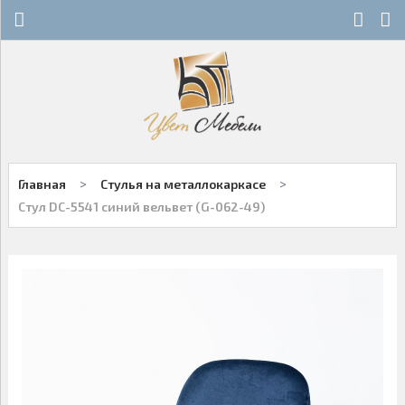
Х
Х
СТЕКЛЯННЫЕ СТОЛЫ
НОВОСТИ
ДЕРЕВЯННЫЕ СТОЛЫ
ОСТАТКИ
ОБЕДЕННЫЕ ГРУППЫ
ДЛЯ РОЗНИЧНЫХ КЛИЕНТОВ
>
>
Главная
Стулья на металлокаркасе
СТУЛЬЯ НА МЕТАЛЛОКАРКАСЕ
КОНТАКТЫ
Стул DC-5541 синий вельвет (G-062-49)
ДЕРЕВЯННЫЕ СТУЛЬЯ
+7-343-289-95-89
Многоканальный
БАРНЫЕ СТУЛЬЯ
Екатеринбург
ПЛАСТИКОВЫЕ СТУЛЬЯ
Написать нам
ОФИСНАЯ МЕБЕЛЬ
Заказы принимаются