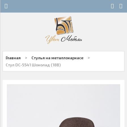
Х
Х
СТЕКЛЯННЫЕ СТОЛЫ
НОВОСТИ
ДЕРЕВЯННЫЕ СТОЛЫ
ОСТАТКИ
ОБЕДЕННЫЕ ГРУППЫ
ДЛЯ РОЗНИЧНЫХ КЛИЕНТОВ
>
>
Главная
Стулья на металлокаркасе
СТУЛЬЯ НА МЕТАЛЛОКАРКАСЕ
КОНТАКТЫ
Стул DC-5541 Шоколад (18B)
ДЕРЕВЯННЫЕ СТУЛЬЯ
+7-343-289-95-89
Многоканальный
БАРНЫЕ СТУЛЬЯ
Екатеринбург
ПЛАСТИКОВЫЕ СТУЛЬЯ
Написать нам
ОФИСНАЯ МЕБЕЛЬ
Заказы принимаются