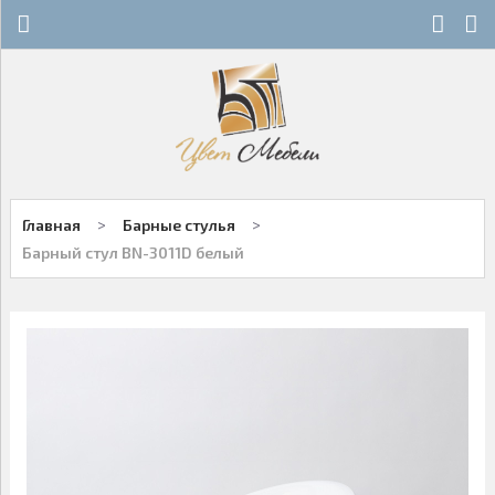
Х
Х
СТЕКЛЯННЫЕ СТОЛЫ
НОВОСТИ
ДЕРЕВЯННЫЕ СТОЛЫ
ОСТАТКИ
ОБЕДЕННЫЕ ГРУППЫ
ДЛЯ РОЗНИЧНЫХ КЛИЕНТОВ
>
>
Главная
Барные стулья
СТУЛЬЯ НА МЕТАЛЛОКАРКАСЕ
КОНТАКТЫ
Барный стул ВN-3011D белый
ДЕРЕВЯННЫЕ СТУЛЬЯ
+7-343-289-95-89
Многоканальный
БАРНЫЕ СТУЛЬЯ
Екатеринбург
ПЛАСТИКОВЫЕ СТУЛЬЯ
Написать нам
ОФИСНАЯ МЕБЕЛЬ
Заказы принимаются