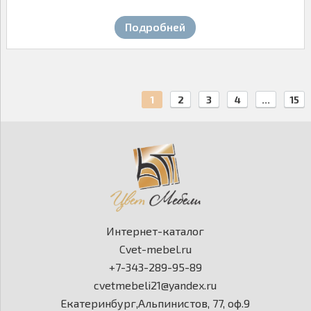
Подробней
1
2
3
4
...
15
Интернет-каталог
Cvet-mebel.ru
+7-343-289-95-89
cvetmebeli21@yandex.ru
Екатеринбург,Альпинистов, 77, оф.9